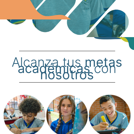
Alcanza tus
metas
académicas
con
nosotros