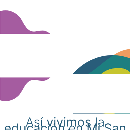
Así
vivimos
la
educación
en
Mi San