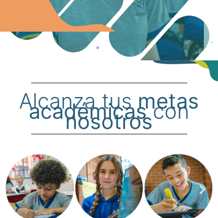
Alcanza tus
metas
académicas
con
nosotros