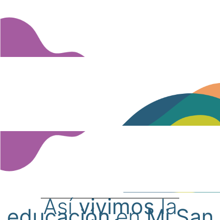
Así
vivimos
la
educación
en
Mi San