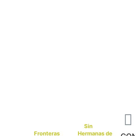
El San Luis Gonzaga es
un proyecto de
Sin
y
las
Fronteras
Hermanas de