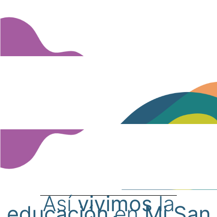
Así
vivimos
la
educación
en
Mi San