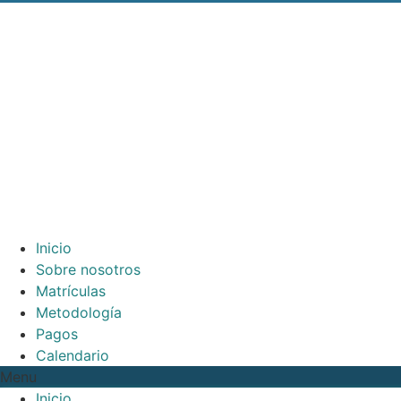
Ir
al
contenido
Inicio
Sobre nosotros
Matrículas
Metodología
Pagos
Calendario
Menu
Inicio