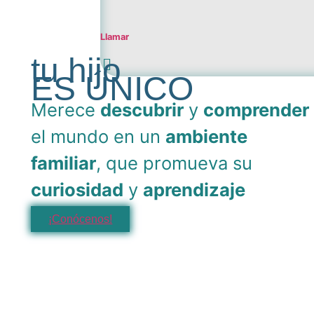
Llamar
tu hijo
ES ÚNICO
Merece
descubrir
y
comprender
el mundo en un
ambiente
familiar
, que promueva su
curiosidad
y
aprendizaje
¡Conócenos!