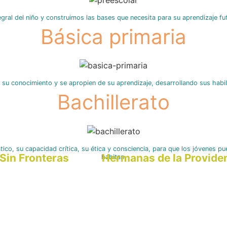
tegral del niño y construimos las bases que necesita para su aprendizaje f
Básica primaria
su conocimiento y se apropien de su aprendizaje, desarrollando sus habili
Bachillerato
ico, su capacidad crítica, su ética y consciencia, para que los jóvenes p
y
las
Sin Fronteras
Hermanas de la Providen
habitan.