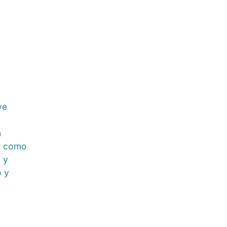
ye
n
e como
 y
o y