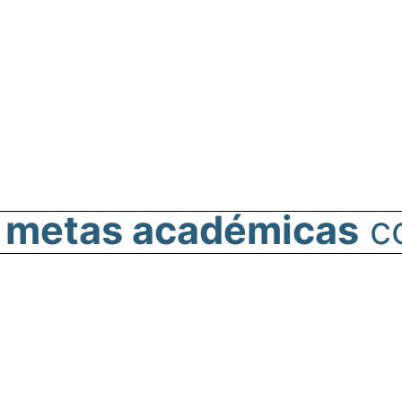
s
metas académicas
c