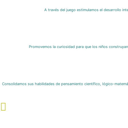
A través del juego estimulamos el desarrollo in
Promovemos la curiosidad para que los niños construyan 
Consolidamos sus habilidades de pensamiento científico, lógico-matemát
El San Luis Gonzaga es un proyecto de
CONTÁCTANOS