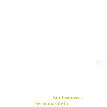
CO
El San Luis Gonzaga es un
proyecto de
y
Sin Fronteras
las
Hermanas de la