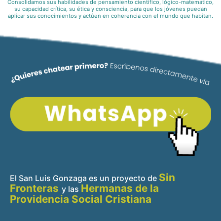
Consolidamos sus habilidades de pensamiento científico, lógico-matemático,
su capacidad crítica, su ética y consciencia, para que los jóvenes puedan
aplicar sus conocimientos y actúen en coherencia con el mundo que habitan.
Sin
El San Luis Gonzaga es un proyecto de
Fronteras
Hermanas de la
y
las
Providencia Social Cristiana