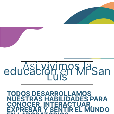
Así
vivimos
la
educación
en
Mi San
Luis
TODOS DESARROLLAMOS
NUESTRAS HABILIDADES PARA
CONOCER, INTERACTUAR,
EXPRESAR Y SENTIR EL MUNDO