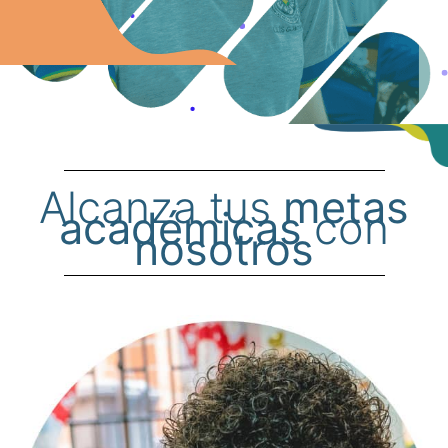
Alcanza tus
metas
académicas
con
nosotros