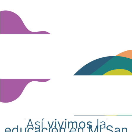
Así
vivimos
la
educación
en
Mi San