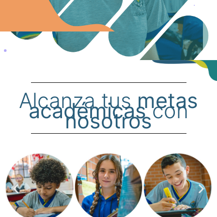
Alcanza tus
metas
académicas
con
nosotros