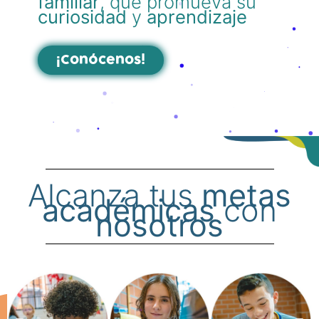
familiar
, que promueva su
curiosidad
y
aprendizaje
¡Conócenos!
Alcanza tus
metas
académicas
con
nosotros