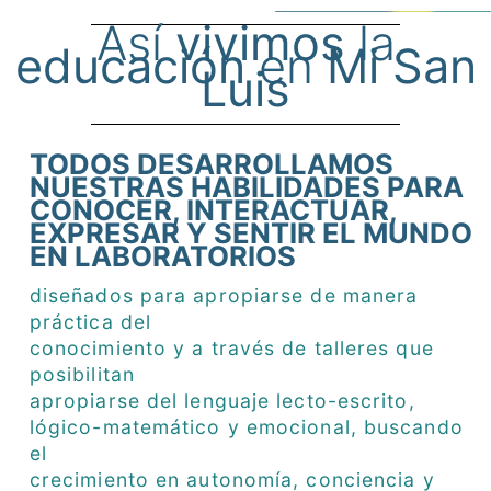
Así
vivimos
la
educación
en
Mi San
Luis
TODOS DESARROLLAMOS
NUESTRAS HABILIDADES PARA
CONOCER, INTERACTUAR,
EXPRESAR Y SENTIR EL MUNDO
EN LABORATORIOS
diseñados para apropiarse de manera
práctica del
conocimiento y a través de talleres que
posibilitan
apropiarse del lenguaje lecto-escrito,
lógico-matemático y emocional, buscando
el
crecimiento en autonomía, conciencia y