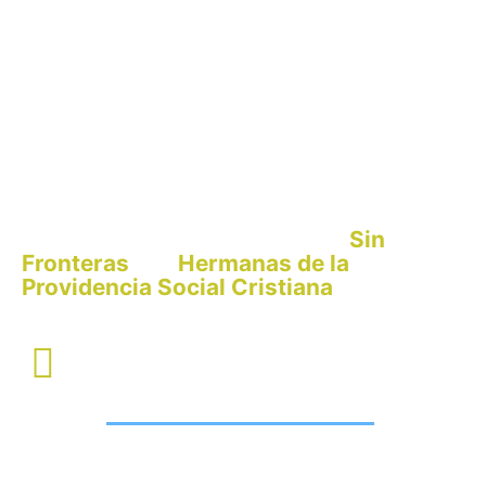
Sin
El San Luis Gonzaga es un proyecto de
Fronteras
Hermanas de la
y
las
Providencia Social Cristiana
CONTÁCTANOS
Teléfono: