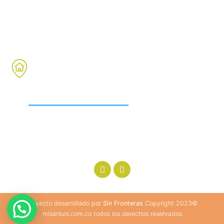
+57 301 357 4195
Email:
sanluis@sinfronteras.edu.co
DIRECCIÓN
Calle 36 No 58 -39 Bello Villa de
occidente
Proyecto desarrollado por
Sin Fronteras
Copyright 2023©
misanluis.com.co todos los derechos reservados