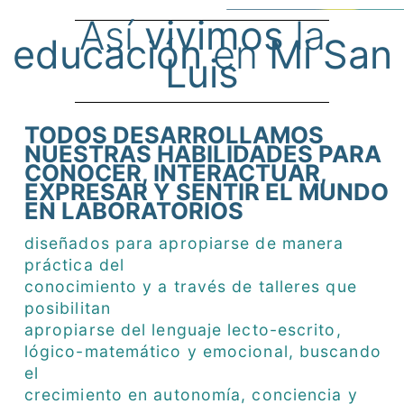
Así
vivimos
la
educación
en
Mi San
Luis
TODOS DESARROLLAMOS
NUESTRAS HABILIDADES PARA
CONOCER, INTERACTUAR,
EXPRESAR Y SENTIR EL MUNDO
EN LABORATORIOS
diseñados para apropiarse de manera
práctica del
conocimiento y a través de talleres que
posibilitan
apropiarse del lenguaje lecto-escrito,
lógico-matemático y emocional, buscando
el
crecimiento en autonomía, conciencia y