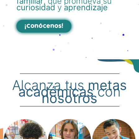
familiar
, que promueva su
curiosidad
y
aprendizaje
¡Conócenos!
Alcanza tus
metas
académicas
con
nosotros