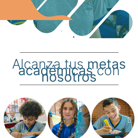
Alcanza tus
metas
académicas
con
nosotros