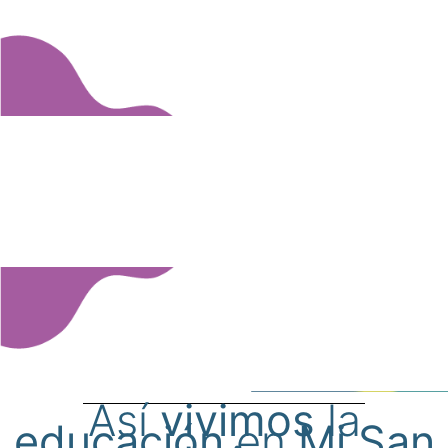
Así
vivimos
la
educación
en
Mi San