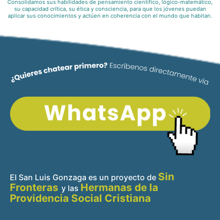
Consolidamos sus habilidades de pensamiento científico, lógico-matemático,
su capacidad crítica, su ética y consciencia, para que los jóvenes puedan
aplicar sus conocimientos y actúen en coherencia con el mundo que habitan.
Sin
El San Luis Gonzaga es un proyecto de
Fronteras
Hermanas de la
y
las
Providencia Social Cristiana