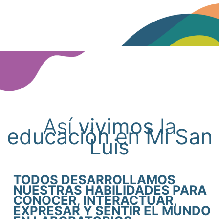
Así
vivimos
la
educación
en
Mi San
Luis
TODOS DESARROLLAMOS
NUESTRAS HABILIDADES PARA
CONOCER, INTERACTUAR,
EXPRESAR Y SENTIR EL MUNDO