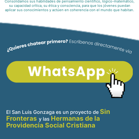
Consolidamos sus habilidades de pensamiento científico, lógico-matemático,
su capacidad crítica, su ética y consciencia, para que los jóvenes puedan
aplicar sus conocimientos y actúen en coherencia con el mundo que habitan.
Sin
El San Luis Gonzaga es un proyecto de
Fronteras
Hermanas de la
y
las
Providencia Social Cristiana