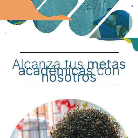
Alcanza tus
metas
académicas
con
nosotros