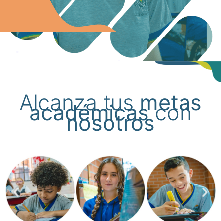
Alcanza tus
metas
académicas
con
nosotros