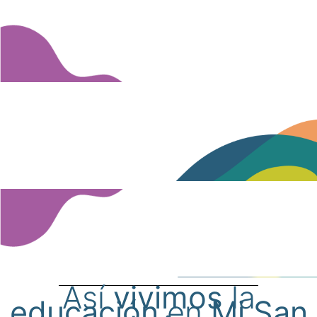
Así
vivimos
la
educación
en
Mi San