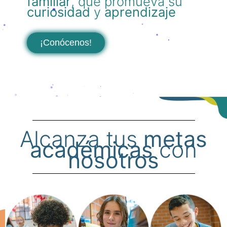
familiar
, que promueva su
curiosidad
y
aprendizaje
¡Conócenos!
Alcanza tus
metas
académicas
con
nosotros