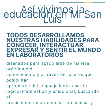
Así
vivimos
la
educación
en
Mi San
Luis
TODOS DESARROLLAMOS
NUESTRAS HABILIDADES PARA
CONOCER, INTERACTUAR,
EXPRESAR Y SENTIR EL MUNDO
EN LABORATORIOS
diseñados para apropiarse de manera
práctica del
conocimiento y a través de talleres que
posibilitan
apropiarse del lenguaje lecto-escrito,
lógico-matemático y emocional, buscando
el
crecimiento en autonomía, conciencia y