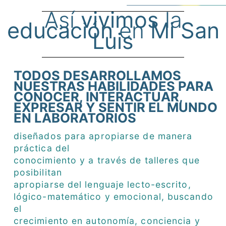
Así
vivimos
la
educación
en
Mi San
Luis
TODOS DESARROLLAMOS
NUESTRAS HABILIDADES PARA
CONOCER, INTERACTUAR,
EXPRESAR Y SENTIR EL MUNDO
EN LABORATORIOS
diseñados para apropiarse de manera
práctica del
conocimiento y a través de talleres que
posibilitan
apropiarse del lenguaje lecto-escrito,
lógico-matemático y emocional, buscando
el
crecimiento en autonomía, conciencia y