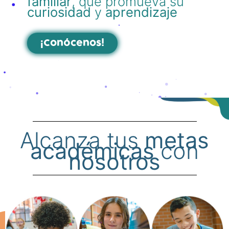
familiar
, que promueva su
curiosidad
y
aprendizaje
¡Conócenos!
Alcanza tus
metas
académicas
con
nosotros