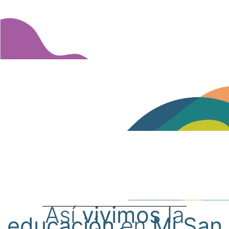
Así
vivimos
la
educación
en
Mi San