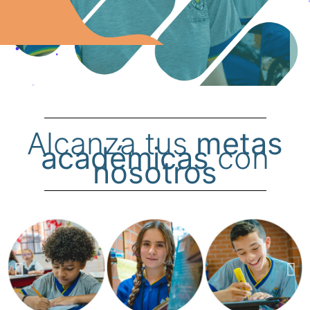
Alcanza tus
metas
académicas
con
nosotros