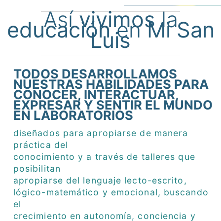
Así
vivimos
la
educación
en
Mi San
Luis
TODOS DESARROLLAMOS
NUESTRAS HABILIDADES PARA
CONOCER, INTERACTUAR,
EXPRESAR Y SENTIR EL MUNDO
EN LABORATORIOS
diseñados para apropiarse de manera
práctica del
conocimiento y a través de talleres que
posibilitan
apropiarse del lenguaje lecto-escrito,
lógico-matemático y emocional, buscando
el
crecimiento en autonomía, conciencia y