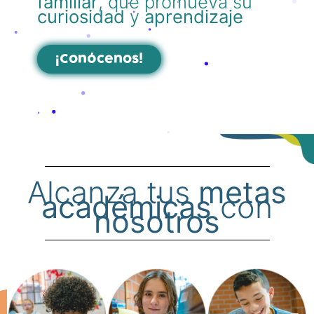
familiar
, que promueva su
curiosidad
y
aprendizaje
¡Conócenos!
Alcanza tus
metas
académicas
con
nosotros