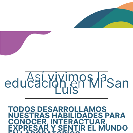
Así
vivimos
la
educación
en
Mi San
Luis
TODOS DESARROLLAMOS
NUESTRAS HABILIDADES PARA
CONOCER, INTERACTUAR,
EXPRESAR Y SENTIR EL MUNDO