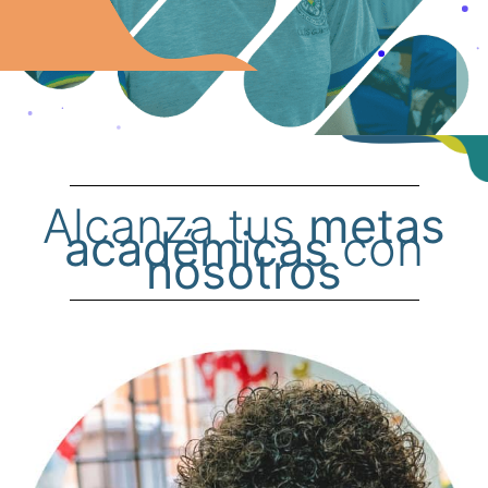
Alcanza tus
metas
académicas
con
nosotros