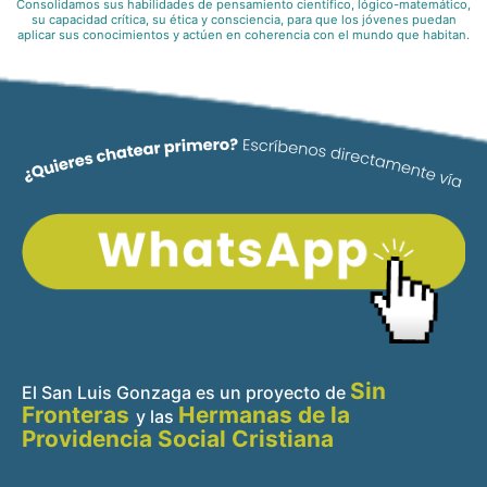
Consolidamos sus habilidades de pensamiento científico, lógico-matemático,
su capacidad crítica, su ética y consciencia, para que los jóvenes puedan
aplicar sus conocimientos y actúen en coherencia con el mundo que habitan.
Sin
El San Luis Gonzaga es un proyecto de
Fronteras
Hermanas de la
y
las
Providencia Social Cristiana