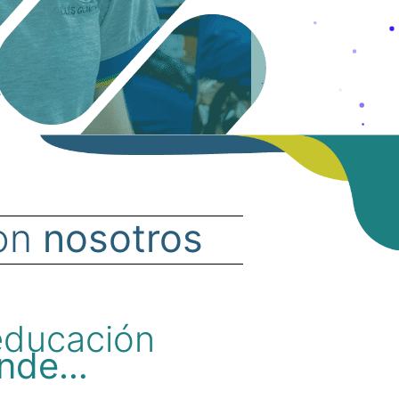
on
nosotros
educación
ende…