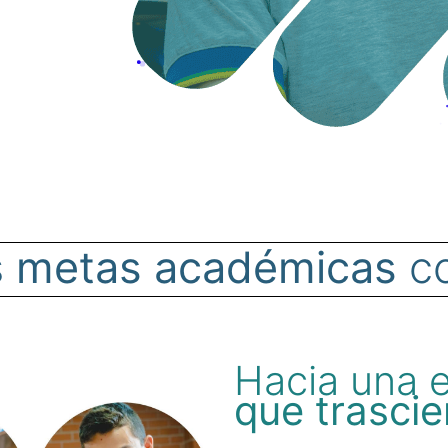
s
metas académicas
c
Hacia una 
que trasci