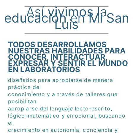
Así
vivimos
la
educación
en
Mi San
Luis
TODOS DESARROLLAMOS
NUESTRAS HABILIDADES PARA
CONOCER, INTERACTUAR,
EXPRESAR Y SENTIR EL MUNDO
EN LABORATORIOS
diseñados para apropiarse de manera
práctica del
conocimiento y a través de talleres que
posibilitan
apropiarse del lenguaje lecto-escrito,
lógico-matemático y emocional, buscando
el
crecimiento en autonomía, conciencia y