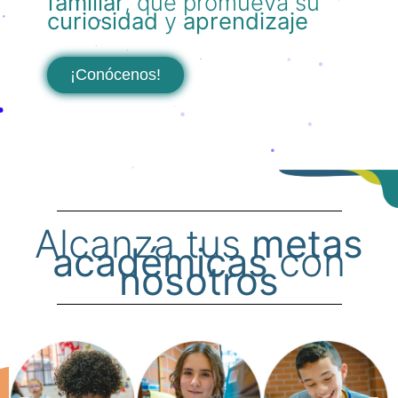
familiar
, que promueva su
curiosidad
y
aprendizaje
¡Conócenos!
Alcanza tus
metas
académicas
con
nosotros