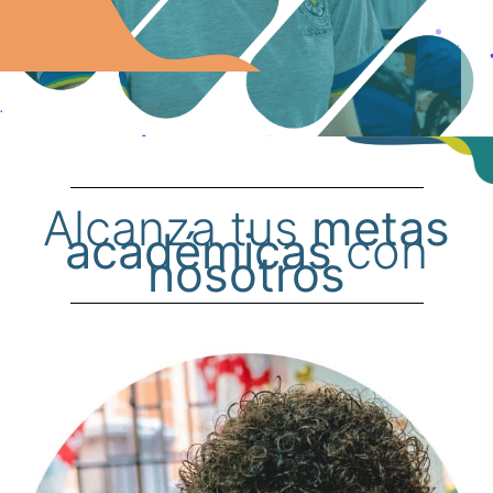
Alcanza tus
metas
académicas
con
nosotros