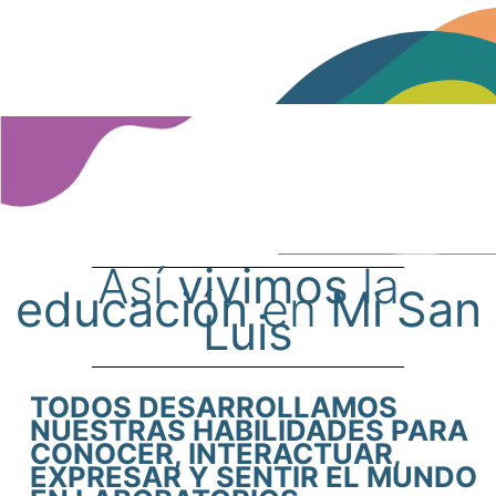
Así
vivimos
la
educación
en
Mi San
Luis
TODOS DESARROLLAMOS
NUESTRAS HABILIDADES PARA
CONOCER, INTERACTUAR,
EXPRESAR Y SENTIR EL MUNDO