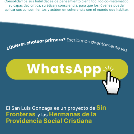
Consolidamos sus habilidades de pensamiento científico, lógico-matemático,
su capacidad crítica, su ética y consciencia, para que los jóvenes puedan
aplicar sus conocimientos y actúen en coherencia con el mundo que habitan.
Sin
El San Luis Gonzaga es un proyecto de
Fronteras
Hermanas de la
y
las
Providencia Social Cristiana