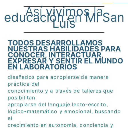
Así
vivimos
la
educación
en
Mi San
Luis
TODOS DESARROLLAMOS
NUESTRAS HABILIDADES PARA
CONOCER, INTERACTUAR,
EXPRESAR Y SENTIR EL MUNDO
EN LABORATORIOS
diseñados para apropiarse de manera
práctica del
conocimiento y a través de talleres que
posibilitan
apropiarse del lenguaje lecto-escrito,
lógico-matemático y emocional, buscando
el
crecimiento en autonomía, conciencia y