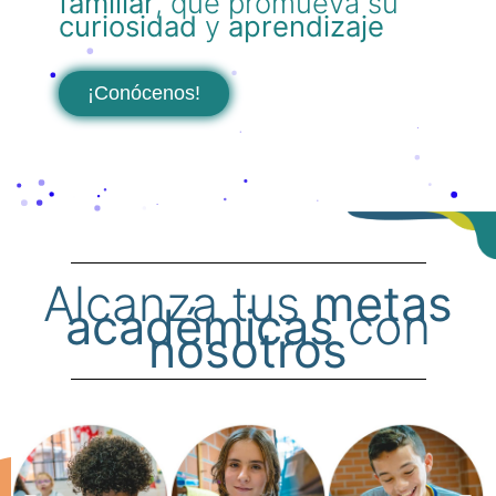
familiar
, que promueva su
curiosidad
y
aprendizaje
¡Conócenos!
Alcanza tus
metas
académicas
con
nosotros