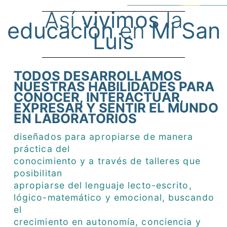
Así
vivimos
la
educación
en
Mi San
Luis
TODOS DESARROLLAMOS
NUESTRAS HABILIDADES PARA
CONOCER, INTERACTUAR,
EXPRESAR Y SENTIR EL MUNDO
EN LABORATORIOS
diseñados para apropiarse de manera
práctica del
conocimiento y a través de talleres que
posibilitan
apropiarse del lenguaje lecto-escrito,
lógico-matemático y emocional, buscando
el
crecimiento en autonomía, conciencia y