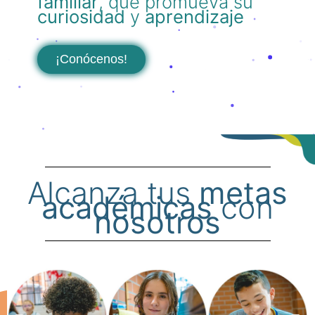
familiar
, que promueva su
curiosidad
y
aprendizaje
¡Conócenos!
Alcanza tus
metas
académicas
con
nosotros