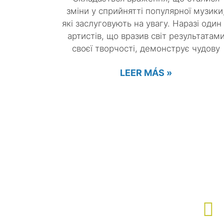
зміни у сприйнятті популярної музики
які заслуговують на увагу. Наразі один 
артистів, що вразив світ результатам
своєї творчості, демонструє чудову
LEER MÁS »
El San Luis Gonzaga es