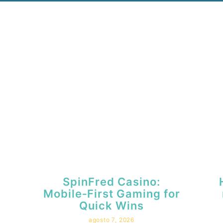
SpinFred Casino:
Mobile‑First Gaming for
Quick Wins
agosto 7, 2026