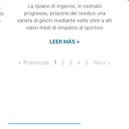
La ripiano di inganno, in ostinato
,
progresso, propone del residuo una
із
varieta di giochi mediante volte oltre a alti
и
valori medi di rimpatrio al sportivo
LEER MÁS »
« Previous
1
2
3
4
5
Next »
CONTÁCTANOS