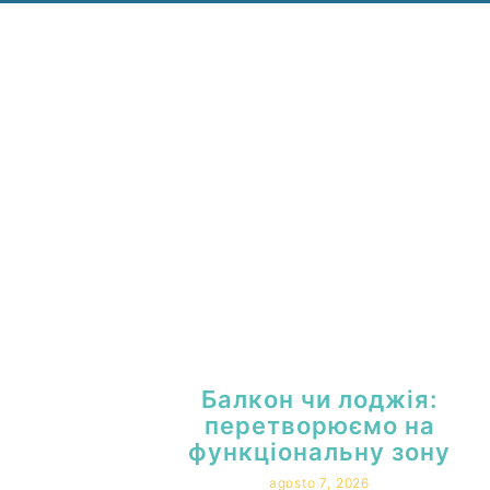
Балкон чи лоджія:
перетворюємо на
функціональну зону
agosto 7, 2026