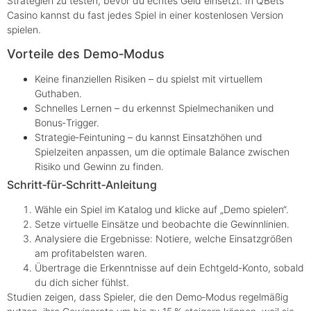
Strategien zu testen, bevor du echtes Geld einsetzt. In QBets
Casino kannst du fast jedes Spiel in einer kostenlosen Version
spielen.
Vorteile des Demo‑Modus
Keine finanziellen Risiken – du spielst mit virtuellem
Guthaben.
Schnelles Lernen – du erkennst Spielmechaniken und
Bonus‑Trigger.
Strategie‑Feintuning – du kannst Einsatzhöhen und
Spielzeiten anpassen, um die optimale Balance zwischen
Risiko und Gewinn zu finden.
Schritt‑für‑Schritt‑Anleitung
Wähle ein Spiel im Katalog und klicke auf „Demo spielen“.
Setze virtuelle Einsätze und beobachte die Gewinnlinien.
Analysiere die Ergebnisse: Notiere, welche Einsatzgrößen
am profitabelsten waren.
Übertrage die Erkenntnisse auf dein Echtgeld‑Konto, sobald
du dich sicher fühlst.
Studien zeigen, dass Spieler, die den Demo‑Modus regelmäßig