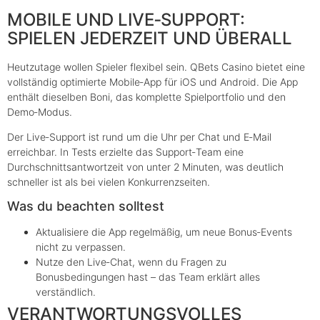
MOBILE UND LIVE‑SUPPORT:
SPIELEN JEDERZEIT UND ÜBERALL
Heutzutage wollen Spieler flexibel sein. QBets Casino bietet eine
vollständig optimierte Mobile‑App für iOS und Android. Die App
enthält dieselben Boni, das komplette Spielportfolio und den
Demo‑Modus.
Der Live‑Support ist rund um die Uhr per Chat und E‑Mail
erreichbar. In Tests erzielte das Support‑Team eine
Durchschnittsantwortzeit von unter 2 Minuten, was deutlich
schneller ist als bei vielen Konkurrenzseiten.
Was du beachten solltest
Aktualisiere die App regelmäßig, um neue Bonus‑Events
nicht zu verpassen.
Nutze den Live‑Chat, wenn du Fragen zu
Bonusbedingungen hast – das Team erklärt alles
verständlich.
VERANTWORTUNGSVOLLES