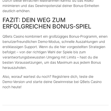
Durch diese einfachen Maßnahmen kannst du das Risiko
minimieren und das Gewinnpotenzial deiner Bonus‑Einheiten
deutlich erhöhen.
FAZIT: DEIN WEG ZUM
ERFOLGREICHEN BONUS‑SPIEL
QBets Casino kombiniert ein großzügiges Bonus‑Programm, einen
benutzerfreundlichen Demo‑Modus, schnelle Auszahlungen und
erstklassigen Support. Wenn du die hier vorgestellten Strategien
befolgst – von der richtigen Wahl der Spiele bis zum
verantwortungsbewussten Umgang mit Limits – hast du die
besten Voraussetzungen, um das Maximum aus jedem Bonus
herauszuholen.
Also, worauf wartest du noch? Registriere dich, teste die
Demo‑Version und starte deine Gewinnreise bei QBets Casino
noch heute!