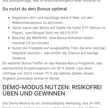
des Bonusbetrags, was im Branchenvergleich eher moderat ist.
So nutzt du den Bonus optimal
Registriere dich und bestätige deine E‑Mail, um den
Willkommensbonus zu aktivieren.
Setze zuerst den Bonus auf Spiele mit hoher RTP (Return to
Player), zum Beispiel Slots mit 96,5 % RTP.
Beachte die Wettlimits: Viele Bonus‑Einheiten haben
maximal 5 € pro Einsatz.
Nutze die Freispiele auf ausgewählte Titel, die eine niedrige
Volatilität besitzen – das erhöht die Chance auf häufige
Gewinne.
Ein weiterer Bonus‑Treffer ist das Reload‑Bonus‑Programm, das
wöchentliche Einzahlungsboni von 50 % bietet. Laut einer
Umfrage von 2023 nutzen 70 % der aktiven Spieler dieses
Angebot zumindest einmal im Monat.
DEMO‑MODUS NUTZEN: RISIKOFREI
ÜBEN UND GEWINNEN
Der Demo‑Modus ist ein unterschätztes Werkzeug, das dir hilft,