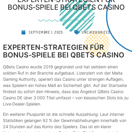
BONUS‑SPIELE BEI QBETS CASINO
SEPTIEMBRE 1, 2025
UNCATEGORIZED
EXPERTEN‑STRATEGIEN FÜR
BONUS‑SPIELE BEI QBETS CASINO
QBets Casino wurde 2019 gegründet und hat seitdem einen
soliden Ruf in der Branche aufgebaut. Lizenziert von der Malta
Gaming Authority, operiert das Casino unter strengen Auflagen,
was Spielern ein hohes Maß an Sicherheit gibt. Auf der Startseite
findest du sofort den Hinweis, dass das Angebot QBets Casino
Casino DE über 3 000 Titel umfasst – von klassischen Slots bis zu
Live‑Dealer‑Spielen.
Ein weiterer Pluspunkt ist die schnelle Auszahlung: Laut interner
Statistiken gelangen 92 % der Gewinnabhebungen innerhalb von
24 Stunden auf das Konto des Spielers. Das ist ein klarer