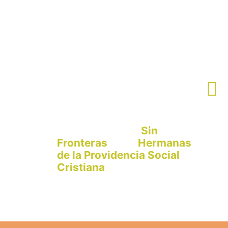
CO
El San Luis Gonzaga es
un proyecto de
Sin
y
las
Fronteras
Hermanas
de la Providencia Social
Cristiana