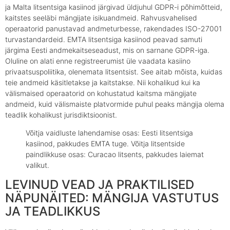
ja Malta litsentsiga kasiinod järgivad üldjuhul GDPR-i põhimõtteid,
kaitstes seeläbi mängijate isikuandmeid. Rahvusvahelised
operaatorid panustavad andmeturbesse, rakendades ISO-27001
turvastandardeid. EMTA litsentsiga kasiinod peavad samuti
järgima Eesti andmekaitseseadust, mis on sarnane GDPR-iga.
Oluline on alati enne registreerumist üle vaadata kasiino
privaatsuspoliitika, olenemata litsentsist. See aitab mõista, kuidas
teie andmeid käsitletakse ja kaitstakse. Nii kohalikud kui ka
välismaised operaatorid on kohustatud kaitsma mängijate
andmeid, kuid välismaiste platvormide puhul peaks mängija olema
teadlik kohalikust jurisdiktsioonist.
Võitja vaidluste lahendamise osas: Eesti litsentsiga
kasiinod, pakkudes EMTA tuge. Võitja litsentside
paindlikkuse osas: Curacao litsents, pakkudes laiemat
valikut.
LEVINUD VEAD JA PRAKTILISED
NÄPUNÄITED: MÄNGIJA VASTUTUS
JA TEADLIKKUS