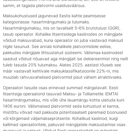
samm, et tagada platvormi usaldusväärsus.
Maksukohustused jagunevad Eestis kahte peamisesse
kategooriasse: hasartmängumaks ja tulumaks.
Hasartmängumaksu, mis on tavaliselt 5–6% brutotulust (GGR),
tasub operaator. Kohalike litsentsidega kasiinodes on mängijate
võidud maksuvabad, kuna operaator on juba vastavad maksud
riigile tasunud. See annab kohalikele platvormidele eelise,
pakkudes mängijale lihtsustatud süsteemi. Välismaa kasiinodest
saadud võidud nõuavad aga mängijalt ise deklareerimist ning neilt
tuleb tasuda 20% tulumaksu. Alates 2025. aastast tõuseb see
määr vastavalt kehtivale maksuklassifikatsioonile 22%-ni, mis
muudab rahvusvahelised platvormid pisut vähem atraktiivseks.
Operaatori tasude osas erinevad summad märgatavalt. Eesti
litsentsiga operaatorid tasuvad Maksu- ja Tolliametile (EMTA)
hasartmängumaksu, mis võib ühe lauamängu kohta ulatuda kuni
1406 euroni. Välismaised platvormid seda kohustust ei kanna,
mistõttu võivad nad pakkuda potentsiaalselt paremaid boonuseid
või kõrgemaid väljamakseprotsente. Kohalikud kasiinod, kuigi
kallimad operaatoritele, pakuvad mängijatele maksustamise osas
mugavust ja selgust. Võidud Eesti operaatoritelt on mängijale