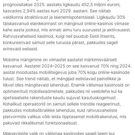
prognoositakse 2025. aastaks ligikaudu 452,5 miljoni euroni,
kasvades 2,94% aastas kuni 2029. aastani. See näitab
valdkonna atraktiivsust ja laienemispotentsiaali. Ligikaudu 30%
täiskasvanud elanikkonnast on mänginud online-kasiinos viimase
kahe aasta jooksul, mis annab aimu turu suurusest ja aktiivsusest.
Rahvusvahelised kasiinod, kuigi neil puudub Eesti litsents,
konkureerivad samuti selle turuosa pärast, pakkudes sageli
erinevaid eeliseid.
Mobiilne mängimine on viimastel aastatel märkimisväärselt
kasvanud. Aastatel 2024–2025 on see kasvanud 70% ning 2024.
aastal moodustas mobiilitegevus juba 70% kogu online-kasiinode
tulust. See trend näitab, et mängijad eelistavad paindlikke ja
liikvel olles mängitavaid lahendusi. Enamik välismaa kasiinosid on
optimeeritud mobiilseadmetele, pakkudes nii veebilehe kui ka
spetsiaalsete rakenduste kaudu sujuvat kasutuskogemust.
Kohalikud operaatorid on samuti sellele trendile reageerinud,
pakkudes mobiilisõbralikke lahendusi, kuid rahvusvaheliste
platvormide valikus võib leida tipptasemel mobiilirakendusi, mis
pakuvad rikkalikumat funktsionaalsust.
Makseviiside valik on välismaa kasiinodes sageli laiem kui