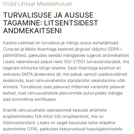
Otsid Lihtsat Meelelahutust
TURVALISUSE JA AUSUSE
TAGAMINE: LITSENTSIDEST
ANDMEKAITSENI
Kasiino valimisel on turvalisus ja mängu ausus esmatähtsad.
Curacao ja Malta litsentsiga kasiinod järgivad üldjuhul GDPR-i
põhimõtteid, pakkudes seeläbi mängijatele tugevat andmekaitset.
Lisaks rakendavad paljud neist ISO-27001 turvastandardeid, mis
tagavad infoturbe kõrge taseme. Eesti litsentsiga kasiinod on
seevastu EMTA järelevalve all, mis pakub samuti usaldusväärset
keskkonda, kuid rahvusvaheliste standardite rakendamine võib
erineda. Turvalisuse osas pakuvad mõlemad variandid piisavat
kaitset, kuid rahvusvaheliste platvormide puhul peaks mängija
alati kontrollima sertifikaate.
Enamik rahvusvahelisi operaatoreid kasutab andmete
krüpteerimiseks 128-bitist SSL-krüpteerimist, mis on
tööstusstandard. Lisaks on sageli kasutusel kahe-etapiline
autentimine (2FA), pakkudes lisaturvalisust kasutajakontodele.