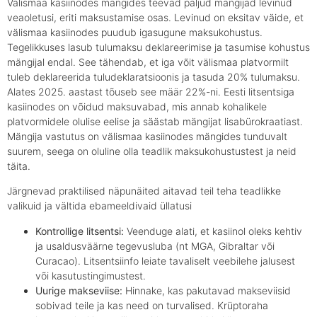
Välismaa kasiinodes mängides teevad paljud mängijad levinud
veaoletusi, eriti maksustamise osas. Levinud on eksitav väide, et
välismaa kasiinodes puudub igasugune maksukohustus.
Tegelikkuses lasub tulumaksu deklareerimise ja tasumise kohustus
mängijal endal. See tähendab, et iga võit välismaa platvormilt
tuleb deklareerida tuludeklaratsioonis ja tasuda 20% tulumaksu.
Alates 2025. aastast tõuseb see määr 22%-ni. Eesti litsentsiga
kasiinodes on võidud maksuvabad, mis annab kohalikele
platvormidele olulise eelise ja säästab mängijat lisabürokraatiast.
Mängija vastutus on välismaa kasiinodes mängides tunduvalt
suurem, seega on oluline olla teadlik maksukohustustest ja neid
täita.
Järgnevad praktilised näpunäited aitavad teil teha teadlikke
valikuid ja vältida ebameeldivaid üllatusi
Kontrollige litsentsi:
Veenduge alati, et kasiinol oleks kehtiv
ja usaldusväärne tegevusluba (nt MGA, Gibraltar või
Curacao). Litsentsiinfo leiate tavaliselt veebilehe jalusest
või kasutustingimustest.
Uurige makseviise:
Hinnake, kas pakutavad makseviisid
sobivad teile ja kas need on turvalised. Krüptoraha