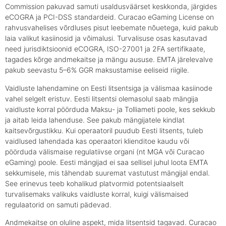
Commission pakuvad samuti usaldusväärset keskkonda, järgides
eCOGRA ja PCI-DSS standardeid. Curacao eGaming License on
rahvusvahelises võrdluses pisut leebemate nõuetega, kuid pakub
laia valikut kasiinosid ja võimalusi. Turvalisuse osas kasutavad
need jurisdiktsioonid eCOGRA, ISO-27001 ja 2FA sertifikaate,
tagades kõrge andmekaitse ja mängu aususe. EMTA järelevalve
pakub seevastu 5–6% GGR maksustamise eeliseid riigile.
Vaidluste lahendamine on Eesti litsentsiga ja välismaa kasiinode
vahel selgelt eristuv. Eesti litsentsi olemasolul saab mängija
vaidluste korral pöörduda Maksu- ja Tolliameti poole, kes sekkub
ja aitab leida lahenduse. See pakub mängijatele kindlat
kaitsevõrgustikku. Kui operaatoril puudub Eesti litsents, tuleb
vaidlused lahendada kas operaatori klienditoe kaudu või
pöörduda välismaise regulatiivse organi (nt MGA või Curacao
eGaming) poole. Eesti mängijad ei saa sellisel juhul loota EMTA
sekkumisele, mis tähendab suuremat vastutust mängijal endal.
See erinevus teeb kohalikud platvormid potentsiaalselt
turvalisemaks valikuks vaidluste korral, kuigi välismaised
regulaatorid on samuti pädevad.
Andmekaitse on oluline aspekt, mida litsentsid tagavad. Curacao