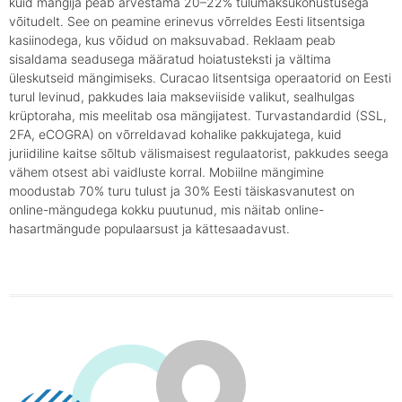
kuid mängija peab arvestama 20–22% tulumaksukohustusega
võitudelt. See on peamine erinevus võrreldes Eesti litsentsiga
kasiinodega, kus võidud on maksuvabad. Reklaam peab
sisaldama seadusega määratud hoiatusteksti ja vältima
üleskutseid mängimiseks. Curacao litsentsiga operaatorid on Eesti
turul levinud, pakkudes laia makseviiside valikut, sealhulgas
krüptoraha, mis meelitab osa mängijatest. Turvastandardid (SSL,
2FA, eCOGRA) on võrreldavad kohalike pakkujatega, kuid
juriidiline kaitse sõltub välismaisest regulaatorist, pakkudes seega
vähem otsest abi vaidluste korral. Mobiilne mängimine
moodustab 70% turu tulust ja 30% Eesti täiskasvanutest on
online-mängudega kokku puutunud, mis näitab online-
hasartmängude populaarsust ja kättesaadavust.