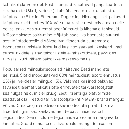
kohalikel platvormidel. Eesti mängijad kasutavad pangakaarte ja
e-rahakotte (Skrill, Neteller), kuid üha enam leiab kasutust ka
krüptoraha (Bitcoin, Ethereum, Dogecoin). Hinnanguliselt pakuvad
krüptomakseid umbes 10% välismaa kasiinodest, mis annab neile
eelise, pakkudes suuremat anonüümsust ja kiiremaid tehinguid.
Krüptomaksete pakkumine mõjutab sageli ka boonuste suurust,
sest krüptodeposiidid võivad kvalifitseeruda suurematele
boonuspakkumistele. Kohalikud kasiinod seevastu keskenduvad
pangalinkidele ja traditsioonilistele e-rahakottidele, pakkudes
turvalisi, kuid vähem paindlikke maksevõimalusi.
Populaarsed mängukategooriad näitavad Eesti mängijate
eelistusi. Slotid moodustavad 60% mängudest, spordiennustus
25% ja live-dealer mängud 15%. Välismaa kasiinod pakuvad
tavaliselt laiemat valikut slotte erinevatelt tarkvaratootjatelt,
sealhulgas neid, mis ei pruugi Eesti litsentsiga platvormidel
saadaval olla. Teatud tarkvaratootjate (nt NetEnt) brändimängud
võivad Curacao jurisdiktsiooni kasiinodes olla piiratud, kuna
litsentsitingimused keelavad nende pakkumise teatud
regioonides. See on oluline tegur, mida arvestada mänguvalikut
hinnates. Spordiennustuse ja live-dealer mängude osas on