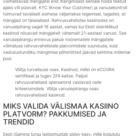
võimaldavad mängijatel end mängimisest eemale hoida teatud
ajaks või püsivalt. KYC (Know Your Customer) ja vanusekontroll
toimuvad tavaliselt esimese väljamakse tegemisel, tagades, et
mängijad on täisealised. Rahvusvahelistes kasiinodes on
vanusepiirang sageli 18 aastat, samas kui Eesti siseriiklikud
kasiinod nõuavad mängijatelt vähemalt 21-aastast vanust. See
vanusepiirangu erinevus pakub noorematele mängijatele
võimaluse rahvusvahelistele platvormidele suunduda, kuid
vastutustundliku mängimise põhimõtted jäävad kehtima mõlemal
pool.
Võitja turvalisuse osas: Kasiinod, millel on eCOGRA
sertifikaat ja tugev 2FA kaitse. Paljud
rahvusvahelised operaatorid vastavad neile
kriteeriumidele. Võitja vanusepiirangu osas:
rahvusvahelised kasiinod.
MIKS VALIDA VÄLISMAA KASIINO
PLATVORM? PAKKUMISED JA
TRENDID
Eesti iGaming turgu iseloomustab pidev kasv, mille kogutulu