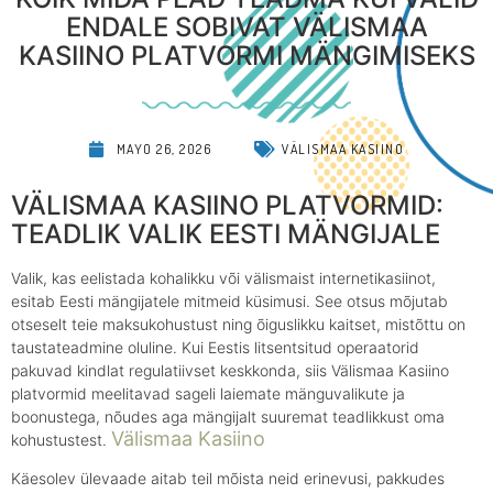
ENDALE SOBIVAT VÄLISMAA
KASIINO PLATVORMI MÄNGIMISEKS
MAYO 26, 2026
VÄLISMAA KASIINO
VÄLISMAA KASIINO PLATVORMID:
TEADLIK VALIK EESTI MÄNGIJALE
Valik, kas eelistada kohalikku või välismaist internetikasiinot,
esitab Eesti mängijatele mitmeid küsimusi. See otsus mõjutab
otseselt teie maksukohustust ning õiguslikku kaitset, mistõttu on
taustateadmine oluline. Kui Eestis litsentsitud operaatorid
pakuvad kindlat regulatiivset keskkonda, siis Välismaa Kasiino
platvormid meelitavad sageli laiemate mänguvalikute ja
boonustega, nõudes aga mängijalt suuremat teadlikkust oma
Välismaa Kasiino
kohustustest.
Käesolev ülevaade aitab teil mõista neid erinevusi, pakkudes