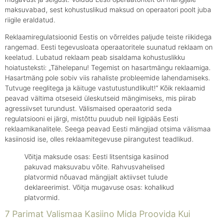
maksuvabad, sest kohustuslikud maksud on operaatori poolt juba
riigile eraldatud.
Reklaamiregulatsioonid Eestis on võrreldes paljude teiste riikidega
rangemad. Eesti tegevusloata operaatoritele suunatud reklaam on
keelatud. Lubatud reklaam peab sisaldama kohustuslikku
hoiatusteksti: „Tähelepanu! Tegemist on hasartmängu reklaamiga.
Hasartmäng pole sobiv viis rahaliste probleemide lahendamiseks.
Tutvuge reeglitega ja käituge vastutustundlikult!“ Kõik reklaamid
peavad vältima otseseid üleskutseid mängimiseks, mis piirab
agressiivset turundust. Välismaised operaatorid seda
regulatsiooni ei järgi, mistõttu puudub neil ligipääs Eesti
reklaamikanalitele. Seega peavad Eesti mängijad otsima välismaa
kasiinosid ise, olles reklaamitegevuse piirangutest teadlikud.
Võitja maksude osas: Eesti litsentsiga kasiinod
pakuvad maksuvabu võite. Rahvusvahelised
platvormid nõuavad mängijalt aktiivset tulude
deklareerimist. Võitja mugavuse osas: kohalikud
platvormid.
7 Parimat Valismaa Kasiino Mida Proovida Kui