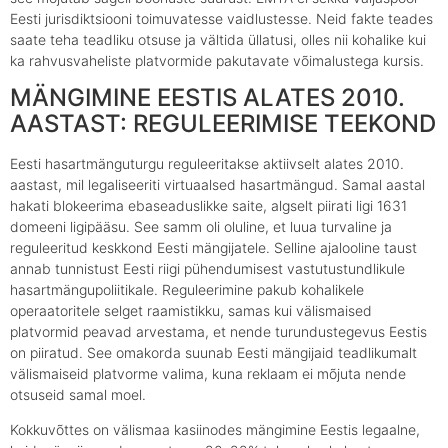
Eesti jurisdiktsiooni toimuvatesse vaidlustesse. Neid fakte teades
saate teha teadliku otsuse ja vältida üllatusi, olles nii kohalike kui
ka rahvusvaheliste platvormide pakutavate võimalustega kursis.
MÄNGIMINE EESTIS ALATES 2010.
AASTAST: REGULEERIMISE TEEKOND
Eesti hasartmänguturgu reguleeritakse aktiivselt alates 2010.
aastast, mil legaliseeriti virtuaalsed hasartmängud. Samal aastal
hakati blokeerima ebaseaduslikke saite, algselt piirati ligi 1631
domeeni ligipääsu. See samm oli oluline, et luua turvaline ja
reguleeritud keskkond Eesti mängijatele. Selline ajalooline taust
annab tunnistust Eesti riigi pühendumisest vastutustundlikule
hasartmängupoliitikale. Reguleerimine pakub kohalikele
operaatoritele selget raamistikku, samas kui välismaised
platvormid peavad arvestama, et nende turundustegevus Eestis
on piiratud. See omakorda suunab Eesti mängijaid teadlikumalt
välismaiseid platvorme valima, kuna reklaam ei mõjuta nende
otsuseid samal moel.
Kokkuvõttes on välismaa kasiinodes mängimine Eestis legaalne,