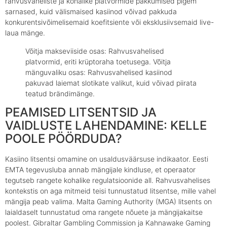
rahvusvaheliste ja kohalike platvormide pakkumised pigem
sarnased, kuid välismaised kasiinod võivad pakkuda
konkurentsivõimelisemaid koefitsiente või eksklusiivsemaid live-
laua mänge.
Võitja makseviiside osas: Rahvusvahelised
platvormid, eriti krüptoraha toetusega. Võitja
mänguvaliku osas: Rahvusvahelised kasiinod
pakuvad laiemat slotikate valikut, kuid võivad piirata
teatud brändimänge.
PEAMISED LITSENTSID JA
VAIDLUSTE LAHENDAMINE: KELLE
POOLE PÖÖRDUDA?
Kasiino litsentsi omamine on usaldusväärsuse indikaator. Eesti
EMTA tegevusluba annab mängijale kindluse, et operaator
tegutseb rangete kohalike regulatsioonide all. Rahvusvahelises
kontekstis on aga mitmeid teisi tunnustatud litsentse, mille vahel
mängija peab valima. Malta Gaming Authority (MGA) litsents on
laialdaselt tunnustatud oma rangete nõuete ja mängijakaitse
poolest. Gibraltar Gambling Commission ja Kahnawake Gaming