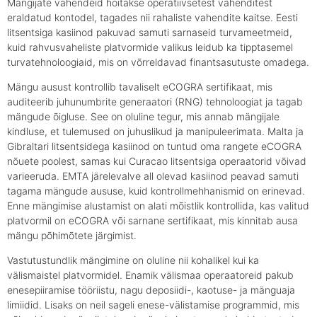
Mängijate vahendeid hoitakse operatiivsetest vahenditest
eraldatud kontodel, tagades nii rahaliste vahendite kaitse. Eesti
litsentsiga kasiinod pakuvad samuti sarnaseid turvameetmeid,
kuid rahvusvaheliste platvormide valikus leidub ka tipptasemel
turvatehnoloogiaid, mis on võrreldavad finantsasutuste omadega.
Mängu ausust kontrollib tavaliselt eCOGRA sertifikaat, mis
auditeerib juhunumbrite generaatori (RNG) tehnoloogiat ja tagab
mängude õigluse. See on oluline tegur, mis annab mängijale
kindluse, et tulemused on juhuslikud ja manipuleerimata. Malta ja
Gibraltari litsentsidega kasiinod on tuntud oma rangete eCOGRA
nõuete poolest, samas kui Curacao litsentsiga operaatorid võivad
varieeruda. EMTA järelevalve all olevad kasiinod peavad samuti
tagama mängude aususe, kuid kontrollmehhanismid on erinevad.
Enne mängimise alustamist on alati mõistlik kontrollida, kas valitud
platvormil on eCOGRA või sarnane sertifikaat, mis kinnitab ausa
mängu põhimõtete järgimist.
Vastutustundlik mängimine on oluline nii kohalikel kui ka
välismaistel platvormidel. Enamik välismaa operaatoreid pakub
enesepiiramise tööriistu, nagu deposiidi-, kaotuse- ja mänguaja
limiidid. Lisaks on neil sageli enese-välistamise programmid, mis