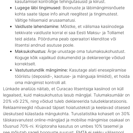
kasutamisel kontrollige tehingutasusid ja kiirust.
Lugege läbi tingimused:
Boonuste ja läbimängimisnõuete
kohta saate täpse info ainult reeglitest ja tingimustest.
Vältige hilisemaid arusaamatusi.
Vaidluste lahendamine:
Mõistke, et välismaa kasiinodega
tekkivate vaidluste korral ei saa Eesti Maksu- ja Tolliamet
teid aidata. Pöörduma peab operaatori klienditoe või
litsentsi andnud asutuse poole.
Maksukohustus:
Ärge unustage oma tulumaksukohustust.
Koguge kõik vajalikud dokumendid ja deklareerige võidud
korrektselt.
Vastutustundlik mängimine:
Kasutage alati enesepiiramise
tööriistu (deposiidi-, kaotuse- ja mänguaja limiidid), et hoida
oma mängimist kontrolli all.
Lünkade analüüs näitab, et Curacao litsentsiga kasiinod on küll
legaalsed, kuid maksukohustus lasub mängijal. Tulumaksumäär on
20% või 22%, ning võidud tuleb deklareerida tuludeklaratsioonis.
Reklaamireeglid nõuavad täpset hoiatusteksti ja keelavad otsesed
üleskutsed külastada mängukohta. Turustatistika kohaselt on 30%
täiskasvanutest online-mängijad ja mobiilse mängimise osakaal on
tõusnud 70%-ni. Krüptoraha kasutus on umbes 10% tasemel ja
see mõjutab sageli boonuste suurust. EMTA ei sekku väljaspool