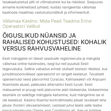
tasakaalustatud pilti nii võimalustest kui ka riskidest. Seejuures
anname konkreetsed juhised, kuidas navigeerida välismaa
kasiinode maailmas vastutustundlikult ja informeeritult.
Välismaa Kasiino: Mida Pead Teadma Enne
Operaatori Valikut
ÕIGUSLIKUD NÜANSID JA
RAHALISED KOHUSTUSED: KOHALIK
VERSUS RAHVUSVAHELINE
Eesti mängijatel on täiesti seaduslik registreeruda ja mängida
välismaa online-kasiinodes, isegi kui neil puudub Eesti
tegevusluba. Selline vabadus erineb oluliselt teistest riikidest, kus
jurisdiktsioonivälised operaatorid on rangelt keelatud. Tavaliselt
opereerivad need platvormid Curacao, Kahnawake’i või Anjouani
litsentside alusel, pakkudes alternatiivi Eesti turule. Eesti
maksuamet ei pruugi neid platvorme alati blokeerida; blokeerimise
eesmärk on eelkõige mängijate kaitsmine, kuid mängimine ise ei
ole keelatud. Kasiino litsentsi kontrollimiseks piisab tavaliselt lehe
jaluse (footer) ülevaatamisest; vastasel juhul leiate selle teabe
kasutustingimuste (Terms and Conditions) alt. See on kriitiline